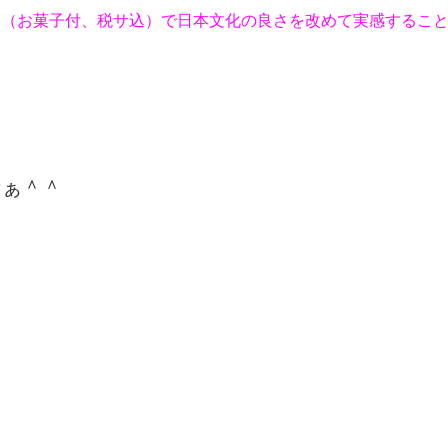
円
（お菓子付、税サ込）
で
日本文化の良さを改めて実感するこ
なぁ＾＾